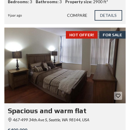
Bedrooms:
3
Bathrooms:
3
Property size:
2900 ft²
COMPARE
DETAILS
9 jaar ago
HOT OFFER!
FOR SALE
Spacious and warm flat
467-499 34th Ave S, Seattle, WA 98144, USA
€400.000