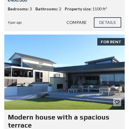
Bedrooms:
3
Bathrooms:
2
Property size:
1100 ft²
COMPARE
DETAILS
9 jaar ago
FOR RENT
Modern house with a spacious
terrace