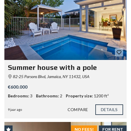
Summer house with a pole
82-25 Parsons Blvd, Jamaica, NY 11432, USA
€600.000
Bedrooms:
3
Bathrooms:
2
Property size:
1200 ft²
COMPARE
DETAILS
9 jaar ago
NO FEES!
FOR RENT