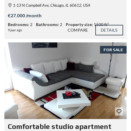
1-13 N Campbell Ave, Chicago, IL 60612, USA
€27.000 /month
Bedrooms:
2
Bathrooms:
2
Property size:
1500 ft²
COMPARE
DETAILS
9 jaar ago
FOR SALE
Comfortable studio apartment