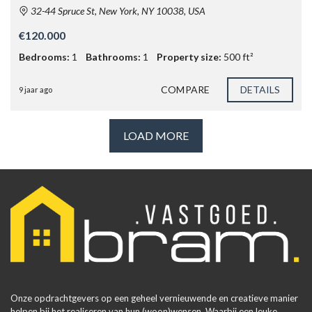
32-44 Spruce St, New York, NY 10038, USA
€120.000
Bedrooms:
1
Bathrooms:
1
Property size:
500 ft²
COMPARE
DETAILS
9 jaar ago
LOAD MORE
Onze opdrachtgevers op een geheel vernieuwende en creatieve manier
helpen bij het realiseren van hun (woon)wensen. Waarbij een leuke