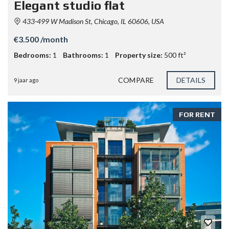
Elegant studio flat
433-499 W Madison St, Chicago, IL 60606, USA
€3.500 /month
Bedrooms:
1
Bathrooms:
1
Property size:
500 ft²
COMPARE
DETAILS
9 jaar ago
FOR RENT