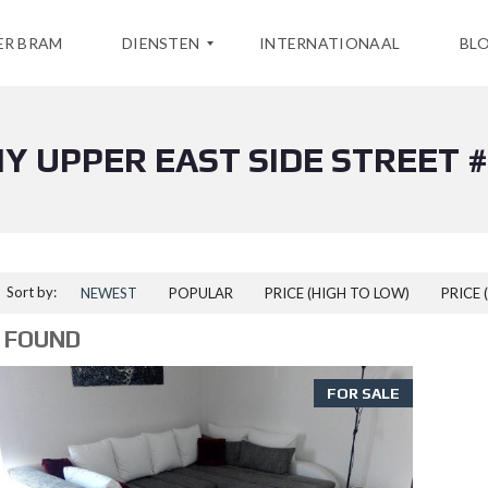
ER BRAM
DIENSTEN
INTERNATIONAAL
BL
Y UPPER EAST SIDE STREET 
A
A
N
K
O
O
P
Sort by:
NEWEST
POPULAR
PRICE (HIGH TO LOW)
PRICE 
V
E
 FOUND
R
K
O
FOR SALE
O
P
O