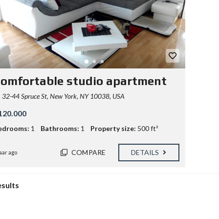
N
T
W
I
K
K
E
L
E
N
omfortable studio apartment
H
32-44 Spruce St, New York, NY 10038, USA
E
R
120.000
B
E
edrooms:
1
Bathrooms:
1
Property size:
500 ft²
S
T
E
COMPARE
DETAILS
jaar ago
M
M
I
N
esults
G