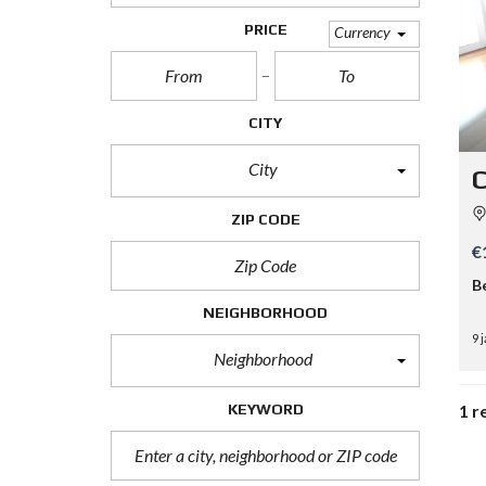
PRICE
Currency
CITY
City
C
ZIP CODE
€
B
NEIGHBORHOOD
9 
Neighborhood
KEYWORD
1 r